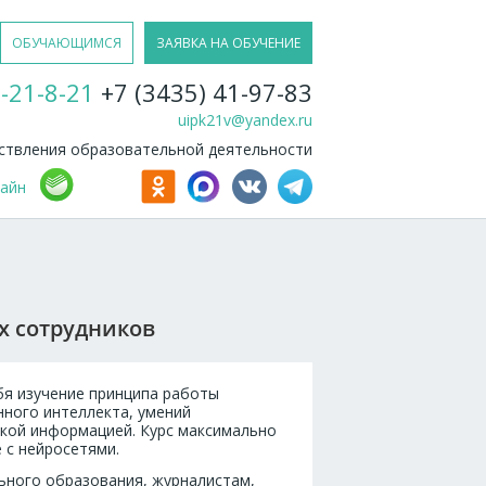
ОБУЧАЮЩИМСЯ
ЗАЯВКА НА ОБУЧЕНИЕ
-21-8-21
+7 (3435) 41-97-83
uipk21v@yandex.ru
твления образовательной деятельности
лайн
х сотрудников
бя изучение принципа работы
ного интеллекта, умений
ской информацией. Курс максимально
 с нейросетями.
ьного образования, журналистам,