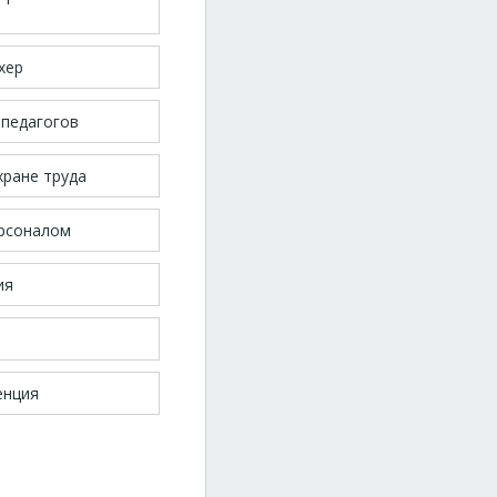
хер
педагогов
хране труда
ерсоналом
ия
енция