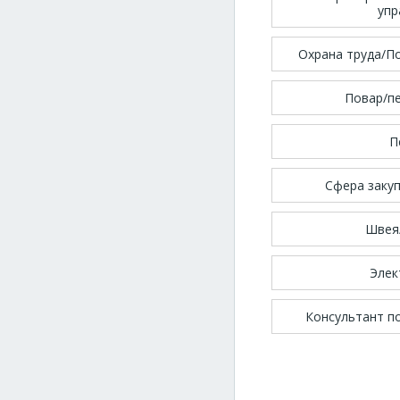
упр
Охрана труда/П
Повар/п
П
Сфера закуп
Швея
Элек
Консультант п