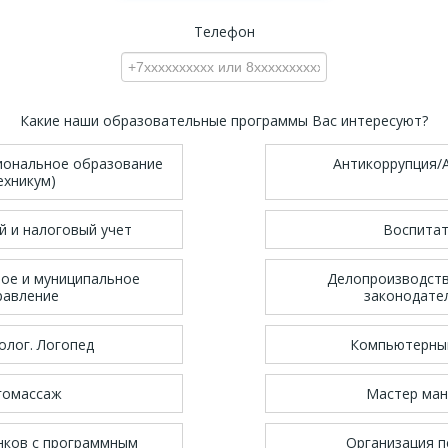
Телефон
Какие наши образовательные программы Вас интересуют?
иональное образование
Антикоррупция/
ехникум)
й и налоговый учет
Воспита
ное и муниципальное
Делопроизводст
равление
законодате
олог. Логопед
Компьютерны
гомассаж
Мастер ма
нков с программным
Организация п