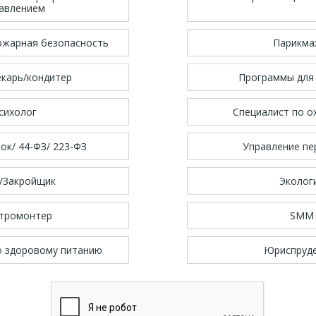
авлением
ожарная безопасность
Парикма
екарь/кондитер
Программы для 
сихолог
Специалист по о
ок/ 44-ФЗ/ 223-ФЗ
Управление п
/Закройщик
Эколог
тромонтер
SMM
о здоровому питанию
Юриспруд