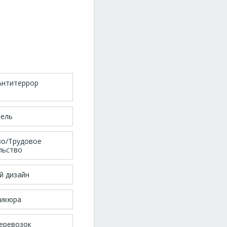
Антитеррор
тель
во/Трудовое
льство
й дизайн
никюра
еревозок