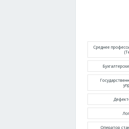
Среднее професс
(Т
Бухгалтерски
Государствен
уп
Дефект
Ло
Оператор ста