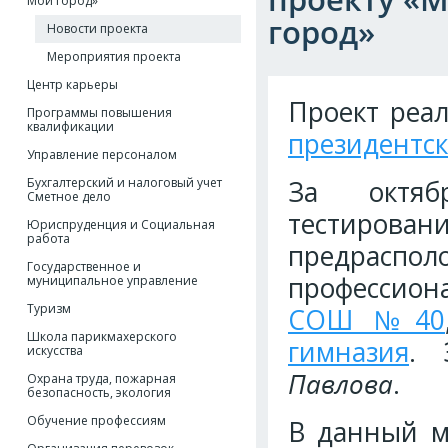
Мой город»
город»
Новости проекта
Мероприятия проекта
Центр карьеры
Проект реал
Программы повышения
квалификации
президентск
Управление персоналом
Бухгалтерский и налоговый учет
За октяб
Сметное дело
тестирован
Юриспруденция и Социальная
работа
предрасп
Государственное и
профессиона
муниципальное управление
Туризм
СОШ №40
Школа парикмахерского
гимназия
. 
искусства
Павлова
.
Охрана труда, пожарная
безопасность, экология
Обучение профессиям
В данный м