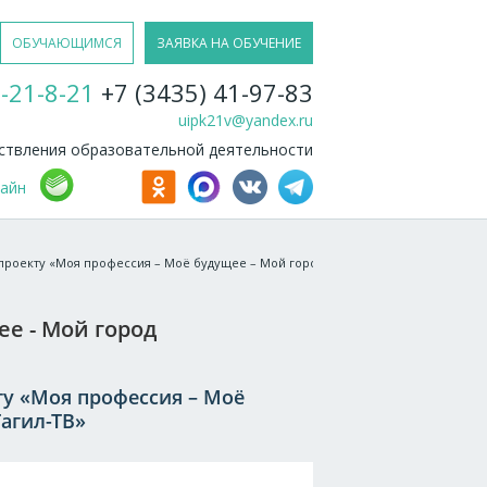
ОБУЧАЮЩИМСЯ
ЗАЯВКА НА ОБУЧЕНИЕ
-21-8-21
+7 (3435) 41-97-83
uipk21v@yandex.ru
твления образовательной деятельности
лайн
проекту «Моя профессия – Моё будущее – Мой город» – в сюжете телекомпании
ее - Мой город
ту «Моя профессия – Моё
агил-ТВ»