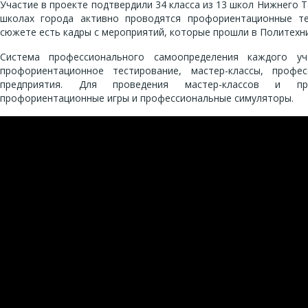
Участие в проекте подтвердили 34 класса из 13 школ Нижнего Та
школах города активно проводятся профориентационные тес
сюжете есть кадры с мероприятий, которые прошли в Политехни
Система профессионального самоопределения каждого у
профориентационное тестирование, мастер-классы, профе
предприятия. Для проведения мастер-классов и пр
профориентационные игры и профессиональные симуляторы.