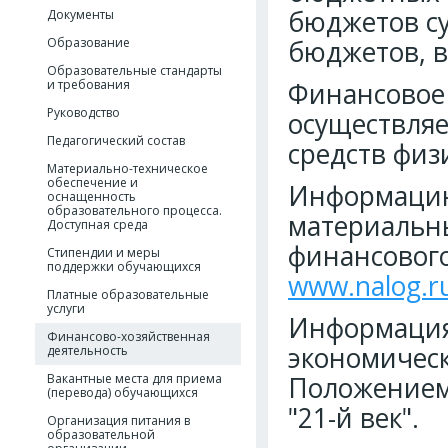
бюджетов су
Документы
Образование
бюджетов, в
Образовательные стандарты
и требования
Финансовое
Руководство
осуществляе
Педагогический состав
средств физ
Материально-техническое
обеспечение и
Информацию
оснащенность
образовательного процесса.
материальны
Доступная среда
финансового
Стипендии и меры
поддержки обучающихся
www.nalog.r
Платные образовательные
услуги
Информация
Финансово-хозяйственная
экономичес
деятельность
Вакантные места для приема
Положением
(перевода) обучающихся
"21-й век".
Организация питания в
образовательной