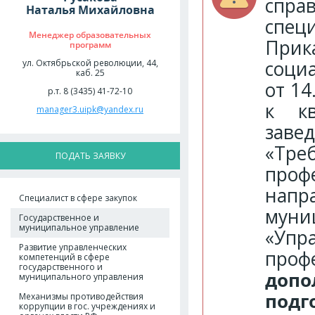
спра
Наталья Михайловна
спец
Менеджер образовательных
Прик
программ
соци
ул. Октябрьской революции, 44,
каб. 25
от 14
р.т. 8 (3435) 41-72-10
к кв
manager3.uipk@yandex.ru
зав
«Тр
ПОДАТЬ ЗАЯВКУ
про
напр
Специалист в сфере закупок
муни
Государственное и
муниципальное управление
«Уп
Развитие управленческих
про
компетенций в сфере
государственного и
доп
муниципального управления
подг
Механизмы противодействия
коррупции в гос. учреждениях и