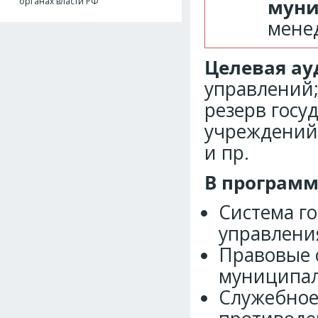
мун
органах власти РФ
мене
Целевая ау
управлений;
резерв гос
учреждений 
и пр.
В программ
Система г
управлени
Правовые 
муниципал
Служебное