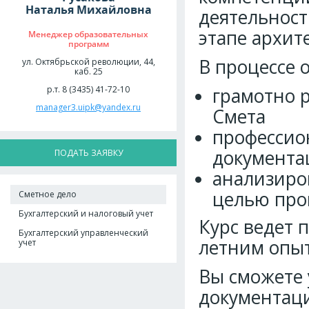
Наталья Михайловна
деятельност
этапе архит
Менеджер образовательных
программ
В процессе 
ул. Октябрьской революции, 44,
каб. 25
р.т. 8 (3435) 41-72-10
грамотно 
manager3.uipk@yandex.ru
Смета
профессио
документа
ПОДАТЬ ЗАЯВКУ
анализиро
целью про
Сметное дело
Бухгалтерский и налоговый учет
Курс ведет 
Бухгалтерский управленческий
летним опыт
учет
Вы сможете 
документаци