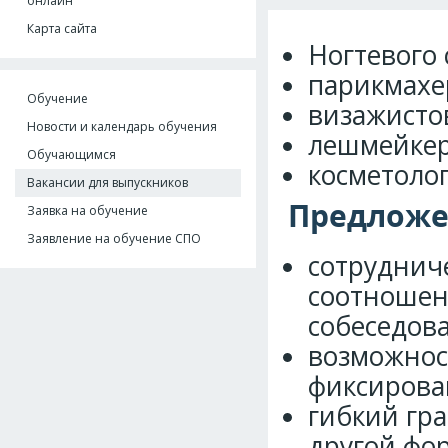
онлайн
Карта сайта
Ногтевого
парикмахе
Обучение
визажисто
Новости и календарь обучения
лешмейкер
Обучающимся
косметолог
Вакансии для выпускников
Предложе
Заявка на обучение
Заявление на обучение СПО
сотруднич
соотношен
собеседов
возможнос
фиксирова
гибкий гра
другой фор